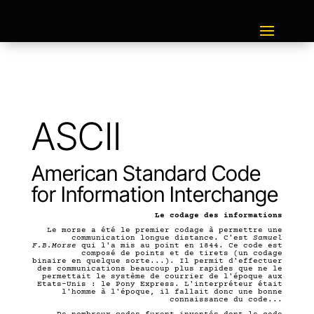
ASCII
American Standard Code
for Information Interchange
Le codage des informations
Le morse a été le premier codage à permettre une
communication longue distance. C'est
Samuel
F.B.Morse
qui l'a mis au point en 1844. Ce code est
composé de points et de tirets (un
codage
binaire
en quelque sorte...). Il permit d'effectuer
des communications beaucoup plus rapides que ne le
permettait le système de courrier de l'époque aux
Etats-Unis : le Pony Express. L'interpréteur était
l'homme à l'époque, il fallait donc une bonne
connaissance du code...