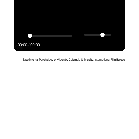
00:00 / 00:00
Experimental Psychology of Vision
by
Columbia University
;
International Film Bureau