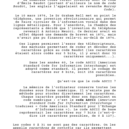
De nombreux codes furent inventés dont le code
d'Émile Baudot (portant d'ailleurs le nom de
code
Baudot
, les anglais l'appelaient en revanche
Murray
Code
).
Le 10 mars 1876, le Dr Graham Bell met au point le
téléphone, une invention révolutionnaire qui permet
de faire circuler de l'information vocale dans des
lignes métalliques. Pour l'anecdote, la Chambre des
représentants a décidé que l'invention du téléphone
revenait à Antonio Meucci. Ce dernier avait en
effet déposé une demande de brevet en 1871, mais
n'avait pas pu financer celle-ci au-delà de 1874.
Ces lignes permirent l'essor des téléscripteurs,
des machines permettant de coder et décoder des
caractères grâce au code Baudot (les caractères
étaient alors codés sur 5 bits, il y avait donc 32
caractères uniquement...).
Dans les années 60, le code ASCII (American
Standard Code for Information Interchange) est
adopté comme standard. Il permet le codage de
caractères sur 8 bits, soit 256 caractères
possibles.
Qu'est-ce que le code ASCII ?
La mémoire de l'ordinateur conserve toutes les
données sous forme
numérique
. Il n'existe pas de
méthode pour stocker directement les caractères.
Chaque caractère possède donc son équivalent en
code numérique : c'est le
code ASCII
(
American
Standard Code for Information Interchange
-
traduisez « Code Americain Standard pour l'Echange
d'Informations »). Le code ASCII de base
représentait les caractères sur 7 bits (c'est-à-
dire 128 caractères possibles, de 0 à 127).
Les codes 0 à 31 ne sont pas des caractères. On les
appelle
caractères de contrôle
car ils permettent