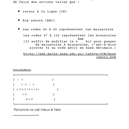
de faire des actions telles que :
retour à la ligne (CR)
Bip sonore (BEL)
Les codes 65 à 90 représentent les majuscules
Les codes 97 à 122 représentent les minuscules
ème
(Il suffit de modifier le 6
bit pour passer
de majuscules à minuscules, c'est-à-dire
ajouter 32 au code ASCII en base décimale.)
https://web.maths.unsw.edu.au/~lafaye/CCM/base
/ascii.htm
Projet 2025/ARChive
╔════════════════════════════════════════════════════════════════╗
║
J
E
║
║
V
A
I
S
║
║
C
O
N
S
T
R
U
I
R
E
║
║
U
N
║
║
M
U
R
║
╚════════════════════════════════════════════════════════════════╝
Personne ne sait mieux le faire
═════════════════╝