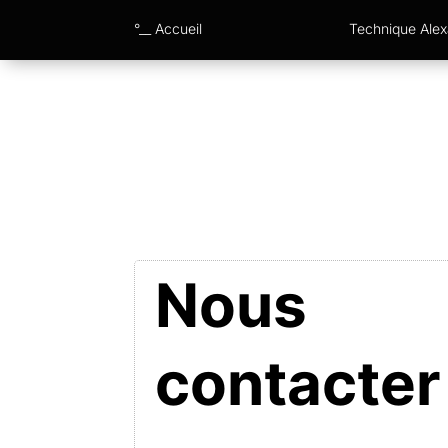
°__ Accueil
Technique Ale
Nous
contacter