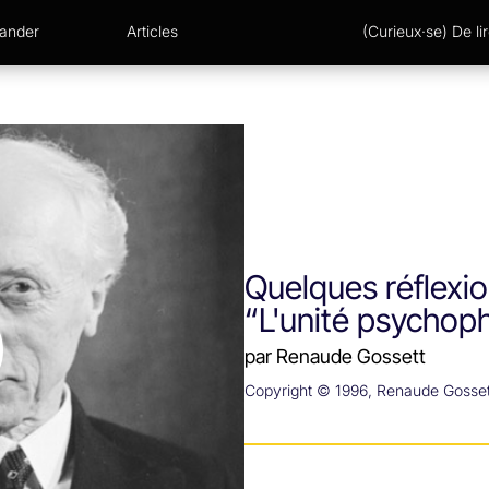
xander
Articles
(Curieux·se) De lir
Quelques réflexio
“L'unité psychop
par Renaude Gossett
Copyright © 1996, Renaude Gosset,