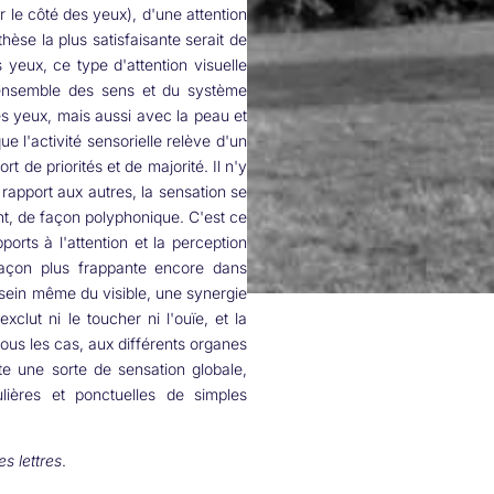
r le côté des yeux), d'une attention
hèse la plus satisfaisante serait de
s yeux, ce type d'attention visuelle
l'ensemble des sens et du système
s yeux, mais aussi avec la peau et
ue l'activité sensorielle relève d'un
t de priorités et de majorité. Il n'y
 rapport aux autres, la sensation se
nt, de façon polyphonique. C'est ce
orts à l'attention et la perception
 façon plus frappante encore dans
u sein même du visible, une synergie
clut ni le toucher ni l'ouïe, et la
 tous les cas, aux différents organes
ute une sorte de sensation globale,
ulières et ponctuelles de simples
es lettres
.