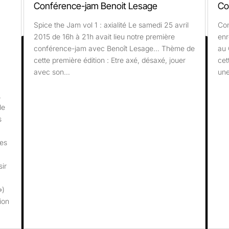
Conférence-jam Benoit Lesage
Co
Spice the Jam vol 1 : axialité Le samedi 25 avril
Con
2015 de 16h à 21h avait lieu notre première
enr
conférence-jam avec Benoît Lesage… Thème de
au 
cette première édition : Etre axé, désaxé, jouer
cet
avec son…
une
,
le
s
les
sir
»)
tion