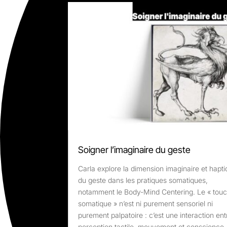
Soigner l’imaginaire du geste
Carla explore la dimension imaginaire et hapt
du geste dans les pratiques somatiques,
notamment le Body-Mind Centering. Le « tou
somatique » n’est ni purement sensoriel ni
purement palpatoire : c’est une interaction ent
perception tactile, mouvement et conscience