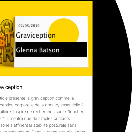
aviception
rticle présente la graviception comme la
ception corporelle de la gravité, essentielle à
quilibre. Inspiré de recherches sur le “toucher
er”, il montre que de simples contacts
soriels affinent la stabilité posturale sans
tien mécanique. Dans la technique Alexander,