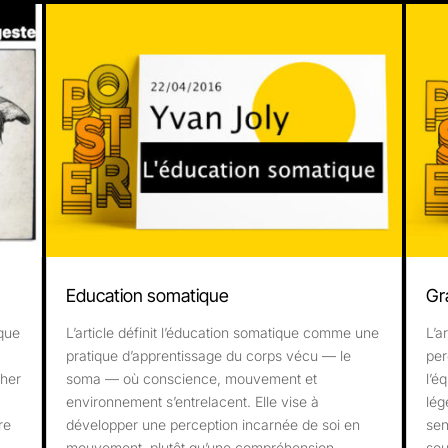
Education somatique
Gr
ique
L’article définit l’éducation somatique comme une
L’a
pratique d’apprentissage du corps vécu — le
per
cher
soma — où conscience, mouvement et
l’é
environnement s’entrelacent. Elle vise à
lég
re
développer une perception incarnée de soi en
sen
mouvement, plutôt qu’une compréhension
sou