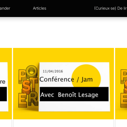
xander
Articles
(Curieux·se) De lir