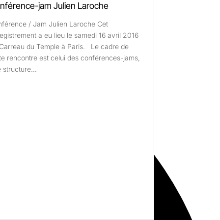
nférence-jam Julien Laroche
férence / Jam Julien Laroche Cet
egistrement a eu lieu le samedi 16 avril 2016
Carreau du Temple à Paris. Le cadre de
te rencontre est celui des conférences-jams,
 structure…