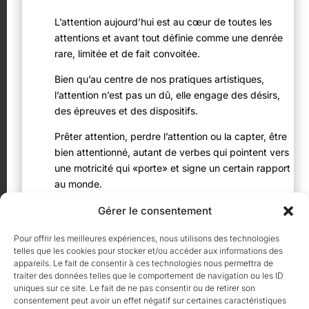
L’attention aujourd’hui est au cœur de toutes les
attentions et avant tout définie comme une denrée
rare, limitée et de fait convoitée.
Bien qu’au centre de nos pratiques artistiques,
l’attention n’est pas un dû, elle engage des désirs,
des épreuves et des dispositifs.
Prêter attention, perdre l’attention ou la capter, être
bien attentionné, autant de verbes qui pointent vers
une motricité qui «porte» et signe un certain rapport
au monde.
Gérer le consentement
Au cours de ces 5 jours, nous nous proposons
Pour offrir les meilleures expériences, nous utilisons des technologies
d’expérimenter que l’attention est finalement moins
telles que les cookies pour stocker et/ou accéder aux informations des
appareils. Le fait de consentir à ces technologies nous permettra de
un processus individuel qu’une manière de
traiter des données telles que le comportement de navigation ou les ID
relationner. Et cela nous demande humblement
uniques sur ce site. Le fait de ne pas consentir ou de retirer son
d’apprendre à redistribuer nos attentions
consentement peut avoir un effet négatif sur certaines caractéristiques