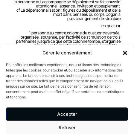
la personne qui accompagne se déploiement se fait coussin
attentionnel, absence, invitation et peuplement
cf La dépersonnalisation : figures du dépouillement et de la
mort dans pensées du corps Doganis
puis changement de structure
- en quatuor
1 personne au centre colonne du quatuor traversée,
organisée, soutenue, par l’activité de stimulation de trois
partenaires jusqu’à ce que cette colonne tombe, s’organise
dans la chute et entraine avec elle un ensemble…
le quatuor évolue et change de colonne-absente-
Gérer le consentement
organisatrice…
jusqu’à ouvrir à un espace de danse.
Pour offrir les meilleures expériences, nous utilisons des technologies
retour au duo sur la minute du Dc Romain
telles que les cookies pour stocker et/ou accéder aux informations des
finir sur ouvrir l’espace attentionnel personne verticale,
appareils. Le fait de consentir à ces technologies nous permettra de
érigée, adossé, balayer le dos de la tête au pied puis ouvrir
traiter des données telles que le comportement de navigation ou les ID
l’espace sans heurt ( perturbations, anicroche, sans trous )
uniques sur ce site. Le fait de ne pas consentir ou de retirer son
retendre un espace homogène ? une toile de fond
consentement peut avoir un effet négatif sur certaines caractéristiques
attentionnel
question de la continuité ( continuité d’un fond attentionel/
et fonctions.
activité dirigée ) et du ponctuel, de l’évènement
-réactionnel
-directionnel
Accepter
Refuser