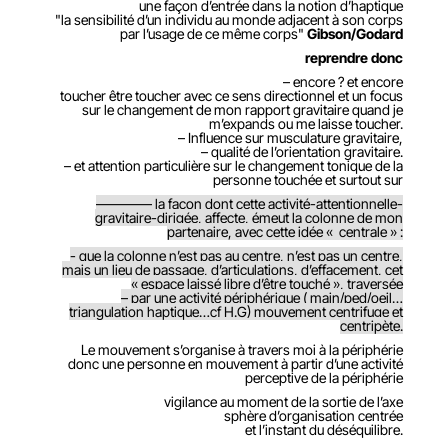
une façon d’entrée dans la notion d’haptique
"la sensibilité d’un individu au monde adjacent à son corps
par l’usage de ce même corps"
Gibson/Godard
reprendre donc
– encore ? et encore
toucher être toucher avec ce sens directionnel et un focus
sur le changement de mon rapport gravitaire quand je
m’expands ou me laisse toucher.
– Influence sur musculature gravitaire,
– qualité de l’orientation gravitaire.
– et attention particulière sur le changement tonique de la
personne touchée et surtout sur
———— la façon dont cette activité-attentionnelle-
gravitaire-dirigée, affecte, émeut la colonne de mon
partenaire, avec cette idée « centrale » :
- que la colonne n’est pas au centre, n’est pas un centre,
mais un lieu de passage, d’articulations, d’effacement, cet
« espace laissé libre d’être touché », traversée
– par une activité périphérique ( main/ped/oeil…
triangulation haptique…cf H.G) mouvement centrifuge et
centripète.
Le mouvement s’organise à travers moi à la périphérie
donc une personne en mouvement à partir d’une activité
perceptive de la périphérie
vigilance au moment de la sortie de l’axe
sphère d’organisation centrée
et l’instant du déséquilibre.