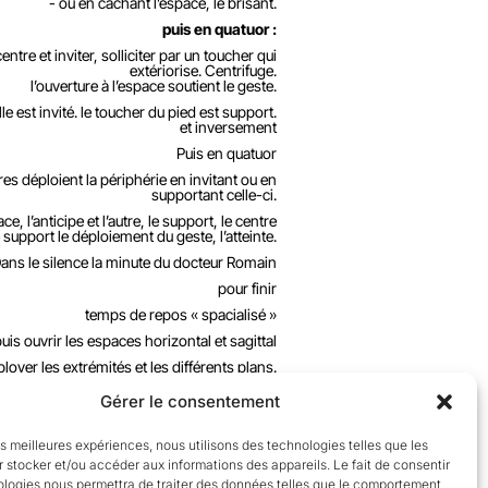
- ou en cachant l’espace, le brisant.
puis en quatuor :
ntre et inviter, solliciter par un toucher qui
extériorise. Centrifuge.
l’ouverture à l’espace soutient le geste.
e est invité. le toucher du pied est support.
et inversement
Puis en quatuor
es déploient la périphérie en invitant ou en
supportant celle-ci.
ace, l’anticipe et l’autre, le support, le centre
pport le déploiement du geste, l’atteinte.
ans le silence la minute du docteur Romain
pour finir
temps de repos « spacialisé »
uis ouvrir les espaces horizontal et sagittal
yer les extrémités et les différents plans.
.
Gérer le consentement
les meilleures expériences, nous utilisons des technologies telles que les
 stocker et/ou accéder aux informations des appareils. Le fait de consentir
ologies nous permettra de traiter des données telles que le comportement