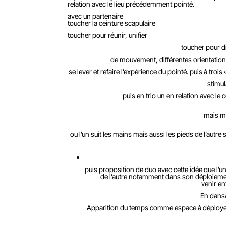
relation avec le lieu précédemment pointé.
avec un partenaire
toucher la ceinture scapulaire
toucher pour réunir, unifier
toucher pour dif
de mouvement, différentes orientations
se lever et refaire l’expérience du pointé
. puis à troi
stimul
puis en trio un en relation avec le ce
mais mo
ou l’un suit les mains mais aussi les pieds de l’autre se
puis proposition de duo avec cette idée que l’
de l’autre notamment dans son déploiement
venir ent
En dans
Apparition du temps comme espace à déployer,