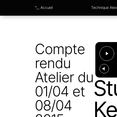
°__ Accueil
Technique Ale
Compte
rendu
Atelier du
St
01/04 et
Ke
08/04