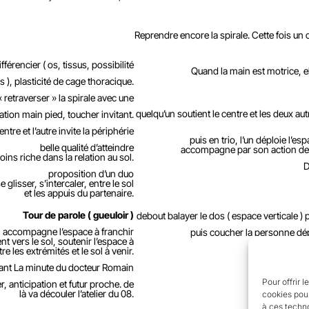
Reprendre encore la spirale. Cette fois un ce
férencier ( os, tissus, possibilité
Quand la main est motrice, ell
 ), plasticité de cage thoracique.
s « retraverser » la spirale avec une
quelqu’un soutient le centre et les deux autr
ation main pied, toucher invitant.
ntre et l’autre invite la périphérie
puis en trio, l’un déploie l’esp
belle qualité d’atteindre
accompagne par son action de su
ins riche dans la relation au sol.
D
proposition d’un duo
 glisser, s’intercaler, entre le sol
et les appuis du partenaire.
Tour de parole ( gueuloir )
debout balayer le dos ( espace verticale ) p
un accompagne l’espace à franchir
puis coucher la personne déplo
 vers le sol, soutenir l’espace à
re les extrémités et le sol à venir.
ant La minute du docteur Romain
Pour offrir 
 anticipation et futur proche. de
là va découler l’atelier du 08.
cookies pour
à ces techn