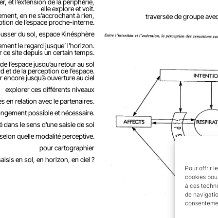
, et l’extension de la périphérie,
elle explore et voit.
ement, en ne s’accrochant à rien,
traversée de groupe avec 
tion de l’espace proche-interne.
pousser du sol, espace Kinésphère
tement le regard jusque’ l’horizon.
r ce site depuis un certain temps.
de l’espace jusqu’au retour au sol
 et de la perception de l’espace.
r encore jusqu’à ouverture au ciel
explorer ces différents niveaux
s en relation avec le partenaires.
ongement possible et nécessaire.
 dans le sens d’une saisie de soi
elon quelle modalité perceptive.
pour cartographier
aisis en sol, en horizon, en ciel ?
Pour offrir 
cookies pour
à ces techn
de navigatio
consentement