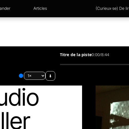
xander
Articles
(Curieux·se) De lir
Titre de la piste
0:00
/
8:44
⬇︎
udio
ller