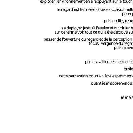
explorer l’environnement en s ‘appuyant sur le toucher
le regard est fermé et s’ouvre occasionnell
percep
puis oreille, re
se déployer jusqu’à l’assise et ouvrir len
sur ce terme voir tout ce qui a été déployé su
passer de l’ouverture du regard et de la perception 
focus, vergence du regard
puis releve
puis travailler ces séquence
prol
cette perception pourrait-être expérimenté
quant je m’appréhende s
je me s