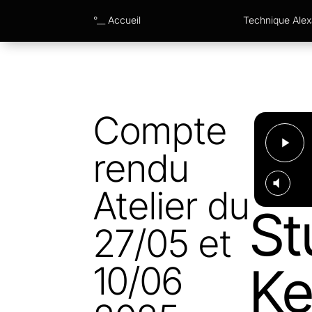
°__ Accueil
Technique Ale
Compte
rendu
Atelier du
St
27/05 et
Ke
10/06