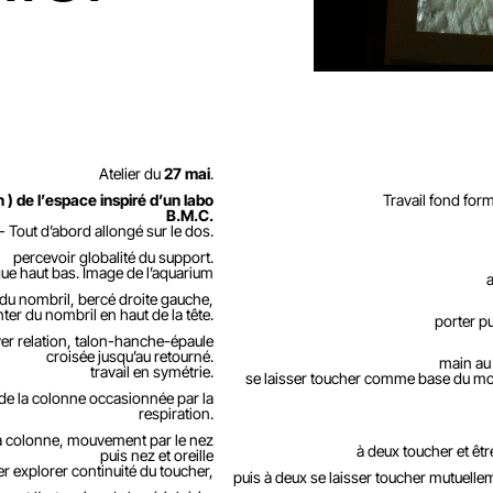
Atelier du
27 mai
.
n ) de l’espace inspiré d’un labo
Travail fond for
B.M.C.
- Tout d’abord allongé sur le dos.
percevoir globalité du support.
gue haut bas. Image de l’aquarium
 du nombril, bercé droite gauche,
er du nombril en haut de la tête.
porter p
uver relation, talon-hanche-épaule
croisée jusqu’au retourné.
main au
travail en symétrie.
se laisser toucher comme base du mo
 de la colonne occasionnée par la
respiration.
a colonne, mouvement par le nez
à deux toucher et ê
puis nez et oreille
er explorer continuité du toucher,
puis à deux se laisser toucher mutuellem