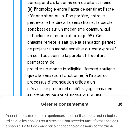
correspond à« la connexion étroite et même
[à] l'homologie entre l'acte de sentir et l'acte
d'énonciation ou, si l'on préfère, entre le
percevoir et le dire». la sensation et la parole
sont basées sur un mécanisme commun, qui
est celui de « l'énonciation» (p. 98). Ce
chiasme reflète le fait que la sensation permet
de projeter un monde sensible qui est expressif
en soi, tout comme la parole et 1'écriture
permettent de
projeter un monde intelligible. Bernard souligne
que« la sensation fonctionne, à l'instar du
processus d'énonciation grâce à un
mécanisme pulsionnel de débrayage immanent
et virtuel d'une entité fictive qui, d'une
certaine façon constitue l'écho affectif» (p.
Gérer le consentement
118).
Le méta-chiasme
Pour offrir les meilleures expériences, nous utilisons des technologies
telles que les cookies pour stocker et/ou accéder aux informations des
ll s'agit du méta-chiasme, qui correspond en
appareils. Le fait de consentir à ces technologies nous permettra de
quelque sorte au fondement originaire de tous