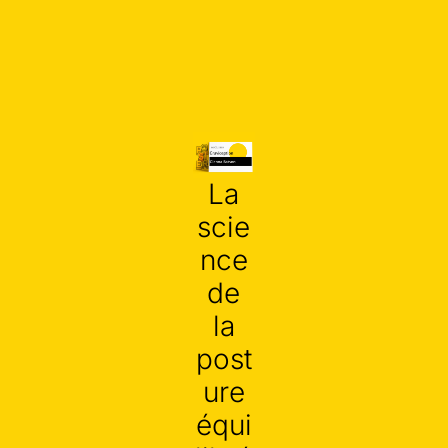
La
scie
nce
de
la
post
ure
équi