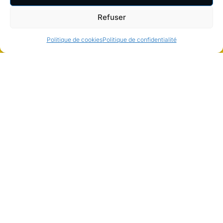
Refuser
Politique de cookies
Politique de confidentialité
Présenté au Septième Congrès international
de Technique Alexander
Oxford (Royaume-Uni), Août 2004
Comprendre les découvertes ingénieuses de F. M.