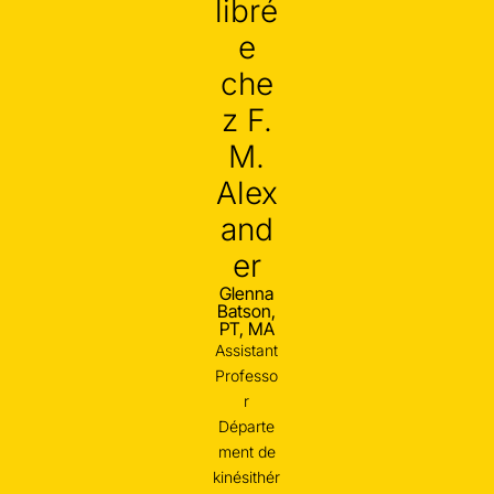
libré
e
che
z F.
M.
Alex
and
er
Glenna
Batson,
PT, MA
Assistant
Professo
r
Départe
ment de
kinésithér