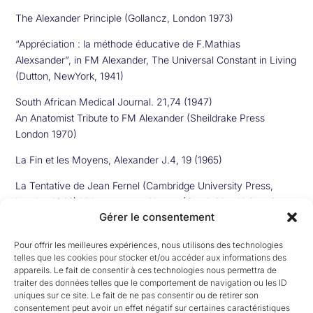
The Alexander Principle (Gollancz, London 1973)
“Appréciation : la méthode éducative de F.Mathias
Alexsander”, in FM Alexander, The Universal Constant in Living
(Dutton, NewYork, 1941)
South African Medical Journal. 21,74 (1947)
An Anatomist Tribute to FM Alexander (Sheildrake Press
London 1970)
La Fin et les Moyens, Alexander J.4, 19 (1965)
La Tentative de Jean Fernel (Cambridge University Press,
London 1946) L’Homme et sa Nature (Cambridge University
Gérer le consentement
Press, London, 1951)
E. Von Holst & H.Milltelstaedt. Sciences Naturelles, 37,464.
Pour offrir les meilleures expériences, nous utilisons des technologies
(1950).
telles que les cookies pour stocker et/ou accéder aux informations des
appareils. Le fait de consentir à ces technologies nous permettra de
Extrait du discours prononcé par le
traiter des données telles que le comportement de navigation ou les ID
professeur Nikolaas Tinbergen à
uniques sur ce site. Le fait de ne pas consentir ou de retirer son
Stockholm, le 12 décembre 1973, quand il
consentement peut avoir un effet négatif sur certaines caractéristiques