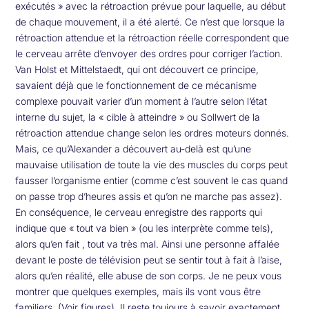
exécutés » avec la rétroaction prévue pour laquelle, au début
de chaque mouvement, il a été alerté. Ce n’est que lorsque la
rétroaction attendue et la rétroaction réelle correspondent que
le cerveau arrête d’envoyer des ordres pour corriger l’action.
Van Holst et Mittelstaedt, qui ont découvert ce principe,
savaient déjà que le fonctionnement de ce mécanisme
complexe pouvait varier d’un moment à l’autre selon l‘état
interne du sujet, la « cible à atteindre » ou Sollwert de la
rétroaction attendue change selon les ordres moteurs donnés.
Mais, ce qu’Alexander a découvert au-delà est qu’une
mauvaise utilisation de toute la vie des muscles du corps peut
fausser l’organisme entier (comme c’est souvent le cas quand
on passe trop d’heures assis et qu’on ne marche pas assez).
En conséquence, le cerveau enregistre des rapports qui
indique que « tout va bien » (ou les interprète comme tels),
alors qu’en fait , tout va très mal. Ainsi une personne affalée
devant le poste de télévision peut se sentir tout à fait à l’aise,
alors qu’en réalité, elle abuse de son corps. Je ne peux vous
montrer que quelques exemples, mais ils vont vous être
familiers. (Voir figures). Il reste toujours à savoir exactement