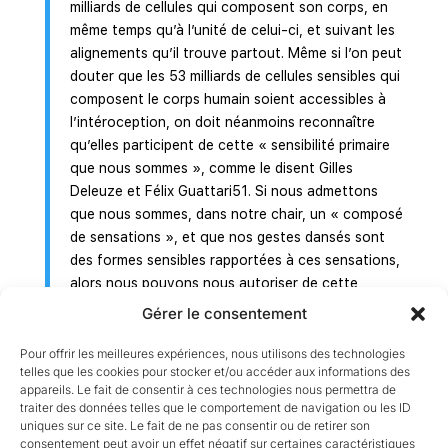
milliards de cellules qui composent son corps, en
même temps qu’à l’unité de celui-ci, et suivant les
alignements qu’il trouve partout. Même si l’on peut
douter que les 53 milliards de cellules sensibles qui
composent le corps humain soient accessibles à
l’intéroception, on doit néanmoins reconnaître
qu’elles participent de cette « sensibilité primaire
que nous sommes », comme le disent Gilles
Deleuze et Félix Guattari51. Si nous admettons
que nous sommes, dans notre chair, un « composé
de sensations », et que nos gestes dansés sont
des formes sensibles rapportées à ces sensations,
alors nous pouvons nous autoriser de cette
sensibilité primaire que nous sommes pour émuler
Gérer le consentement
en nous l’hyperbole sensorielle de 53 milliards de
cellules semi-autonomes, sentantes et senties.
Pour offrir les meilleures expériences, nous utilisons des technologies
telles que les cookies pour stocker et/ou accéder aux informations des
« Et si l’alignement est partout ? », se demande-t-
appareils. Le fait de consentir à ces technologies nous permettra de
elle ;
traiter des données telles que le comportement de navigation ou les ID
ou bien « je transforme le corps tridimensionnel en
uniques sur ce site. Le fait de ne pas consentir ou de retirer son
un incommensurable ensemble de 53 milliards de
consentement peut avoir un effet négatif sur certaines caractéristiques