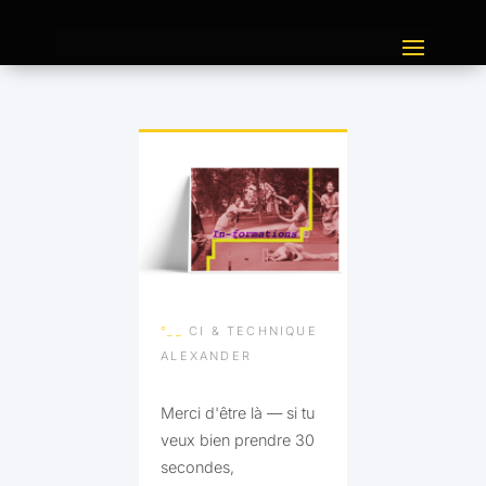
°__
CI & TECHNIQUE
ALEXANDER
Merci d'être là — si tu
veux bien prendre 30
secondes,