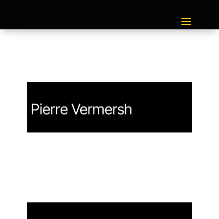
Pierre Vermersh
Entretien d'explicitation
Francisco Varela
Alice Godefroy
Emma Bigé
Pierre Vermersch
Conférence-jam Benoit Lesage