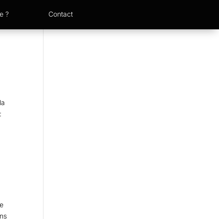
e ?
Contact
la
:
de
ons