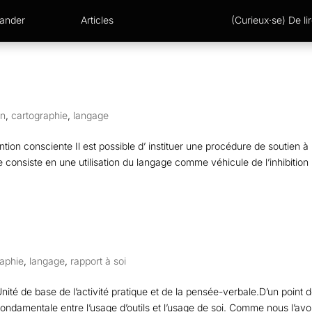
xander
Articles
(Curieux·se) De lir
on
,
cartographie
,
langage
ion consciente Il est possible d’ instituer une procédure de soutien à 
re consiste en une utilisation du langage comme véhicule de l’inhibition 
raphie
,
langage
,
rapport à soi
é de base de l’activité pratique et de la pensée-verbale.D’un point 
 fondamentale entre l’usage d’outils et l’usage de soi. Comme nous l’av